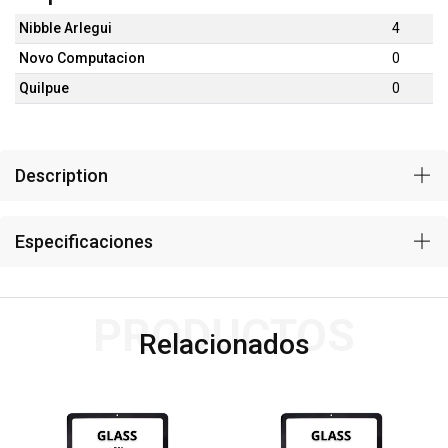
Nibble Arlegui
4
Novo Computacion
0
Quilpue
0
Description
Especificaciones
PRODUCTOS
Relacionados