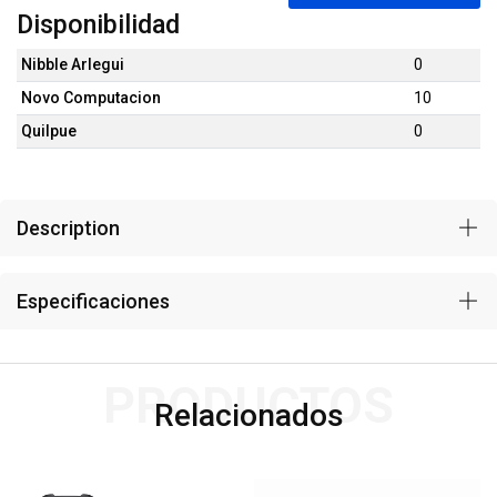
Disponibilidad
Nibble Arlegui
0
Novo Computacion
10
Quilpue
0
Description
Especificaciones
PRODUCTOS
Relacionados