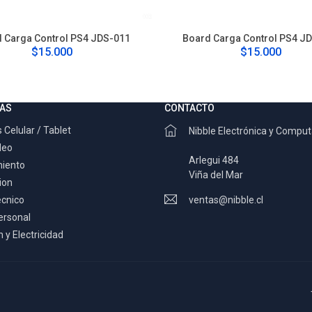
 Carga Control PS4 JDS-011
Board Carga Control PS4 J
$15.000
$15.000
AS
CONTACTO
 Celular / Tablet
Nibble Electrónica y Compu
deo
Arlegui 484
miento
Viña del Mar
ion
ecnico
ventas@nibble.cl
ersonal
 y Electricidad