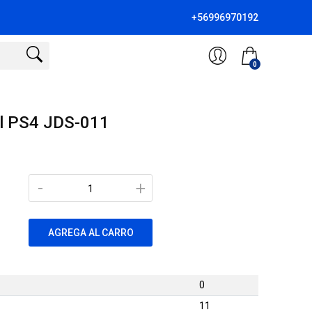
+56996970192
0
ol PS4 JDS-011
-
+
AGREGA AL CARRO
0
11