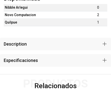
Nibble Arlegui
0
Novo Computacion
2
Quilpue
1
Description
Especificaciones
PRODUCTOS
Relacionados