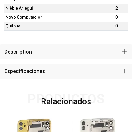
Nibble Arlegui
2
Novo Computacion
0
Quilpue
0
Description
Especificaciones
PRODUCTOS
Relacionados