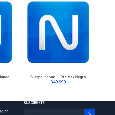
Blanco
Cuerpo Iphone 11 Pro Max Negro
Cu
$49.990
SUSCRIBETE
tación