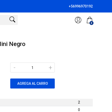
+56996970192
0
ini Negro
-
+
AGREGA AL CARRO
2
0