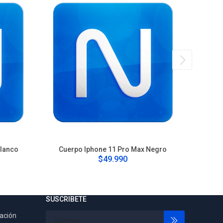
Blanco
Cuerpo Iphone 11 Pro Max Negro
Cu
$49.990
SUSCRIBETE
tación