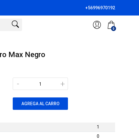
+56996970192
0
Pro Max Negro
-
+
AGREGA AL CARRO
1
0