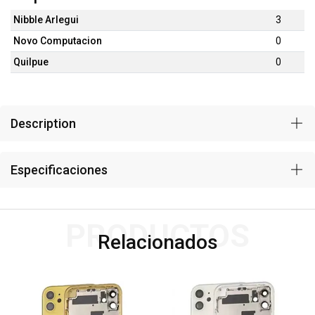
Nibble Arlegui
3
Novo Computacion
0
Quilpue
0
Description
Especificaciones
PRODUCTOS
Relacionados