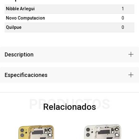
Nibble Arlegui
1
Novo Computacion
0
Quilpue
0
Description
Especificaciones
PRODUCTOS
Relacionados