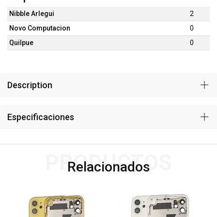
Nibble Arlegui
2
Novo Computacion
0
Quilpue
0
Description
Especificaciones
PRODUCTOS
Relacionados