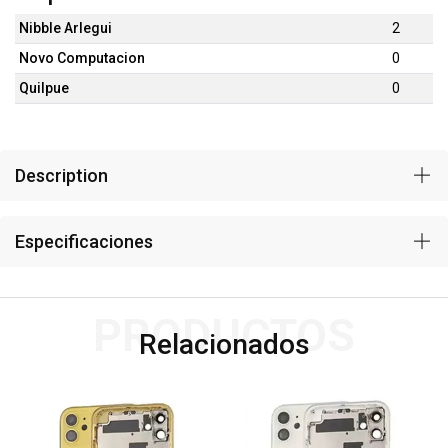
Nibble Arlegui
2
Novo Computacion
0
Quilpue
0
Description
Especificaciones
PRODUCTOS
Relacionados