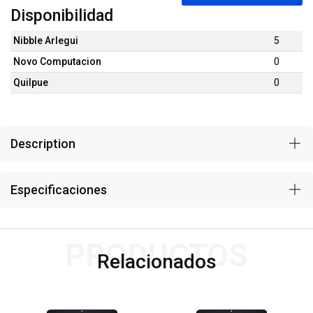
Disponibilidad
Nibble Arlegui
5
Novo Computacion
0
Quilpue
0
Description
Especificaciones
PRODUCTOS
Relacionados