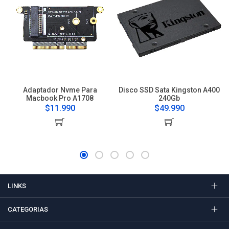
Adaptador Nvme Para
Disco SSD Sata Kingston A400
Macbook Pro A1708
240Gb
$11.990
$49.990
LINKS
CATEGORIAS