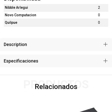
Nibble Arlegui
2
Novo Computacion
0
Quilpue
0
Description
Especificaciones
PRODUCTOS
Relacionados