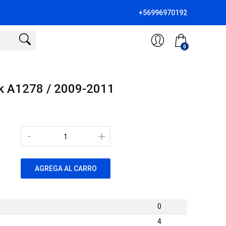
+56996970192
0
k A1278 / 2009-2011
-
+
AGREGA AL CARRO
0
4