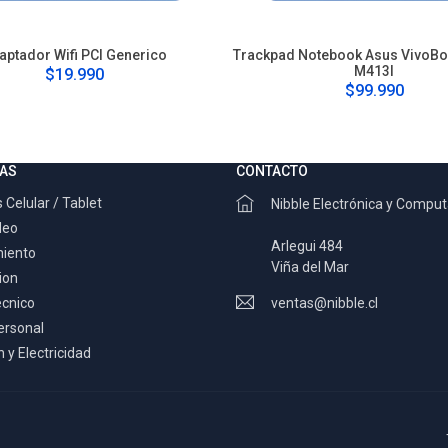
aptador Wifi PCI Generico
Trackpad Notebook Asus VivoB
M413I
$19.990
$99.990
AS
CONTACTO
 Celular / Tablet
Nibble Electrónica y Compu
deo
Arlegui 484
miento
Viña del Mar
ion
ecnico
ventas@nibble.cl
ersonal
 y Electricidad