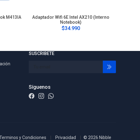
ook M413IA
Adaptador Wifi 6E Intel AX210 (Interno
Touchpa
Notebook)
$34.990
SUSCRIBETE
tación
Síguenos
Terminos y Condiciones
Privacidad
© 2026 Nibble