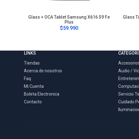
Glass + OCA Tablet Samsung X616 S9 Fe
Glass T
Plus
$59.990
LINKS
CATEGORI
Tiendas
Accesorios
Acerca de nosotros
Audio / Vi
Faq
Entreteni
Mi Cuenta
Computac
Boleta Electronica
Servicio T
Contacto
Cuidado P
Iluminacion