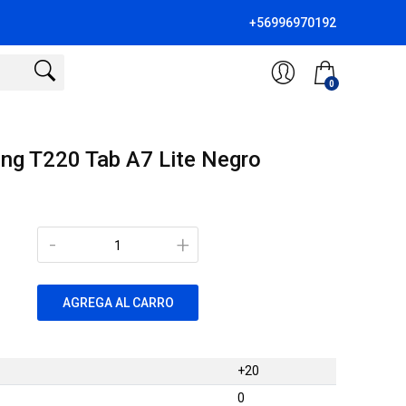
+56996970192
0
ng T220 Tab A7 Lite Negro
-
+
AGREGA AL CARRO
+20
0