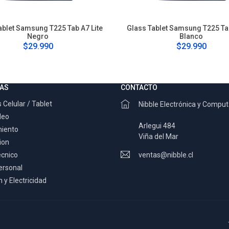
ablet Samsung T225 Tab A7 Lite
Glass Tablet Samsung T225 Tab
Negro
Blanco
$29.990
$29.990
AS
CONTACTO
 Celular / Tablet
Nibble Electrónica y Compu
deo
Arlegui 484
miento
Viña del Mar
ion
ecnico
ventas@nibble.cl
ersonal
 y Electricidad