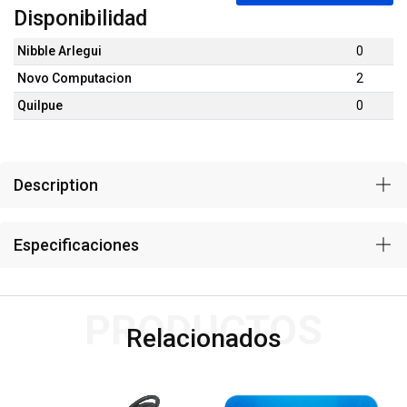
Disponibilidad
Nibble Arlegui
0
Novo Computacion
2
Quilpue
0
Description
Especificaciones
PRODUCTOS
Relacionados