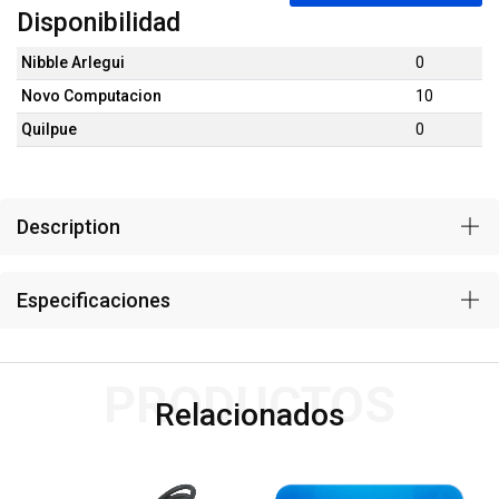
Disponibilidad
Nibble Arlegui
0
Novo Computacion
10
Quilpue
0
Description
Especificaciones
PRODUCTOS
Relacionados