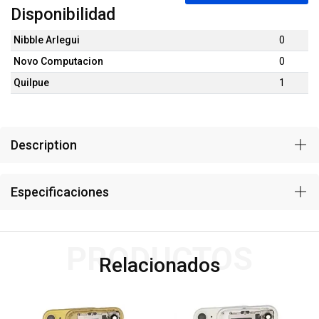
Disponibilidad
Nibble Arlegui
0
Novo Computacion
0
Quilpue
1
Description
Especificaciones
PRODUCTOS
Relacionados