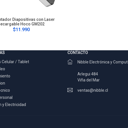
tador Diapositivas con Laser
ecargable Hoco GM202
$11.990
AS
CONTACTO
 Celular / Tablet
Nibble Electrónica y Compu
deo
Arlegui 484
miento
Viña del Mar
ion
ecnico
ventas@nibble.cl
ersonal
 y Electricidad