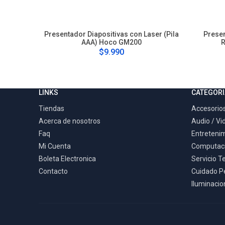
Presentador Diapositivas con Laser (Pila
Presen
AAA) Hoco GM200
R
$9.990
LINKS
CATEGORI
Tiendas
Accesorios
Acerca de nosotros
Audio / Vi
Faq
Entreteni
Mi Cuenta
Computac
Boleta Electronica
Servicio T
Contacto
Cuidado P
Iluminacion