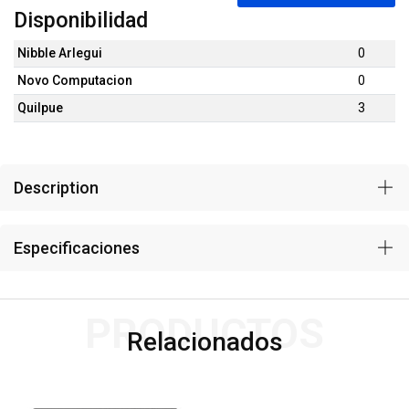
Disponibilidad
Nibble Arlegui
0
Novo Computacion
0
Quilpue
3
Description
Especificaciones
PRODUCTOS
Relacionados