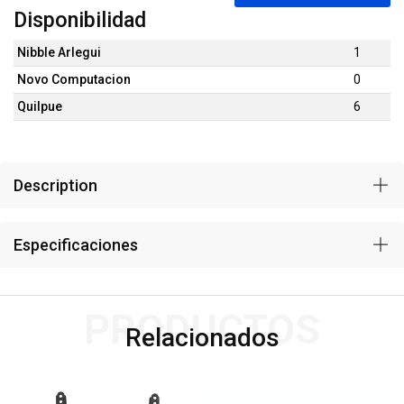
Disponibilidad
Nibble Arlegui
1
Novo Computacion
0
Quilpue
6
Description
Especificaciones
PRODUCTOS
Relacionados