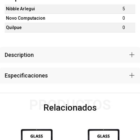
Nibble Arlegui
5
Novo Computacion
0
Quilpue
0
Description
Especificaciones
PRODUCTOS
Relacionados