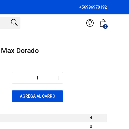
+56996970192
0
o Max Dorado
-
+
AGREGA AL CARRO
4
0