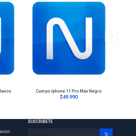
Blanco
Cuerpo Iphone 11 Pro Max Negro
Cu
$49.990
SUSCRIBETE
tación