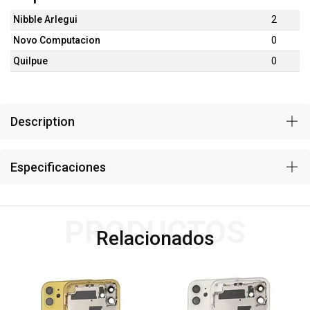
Nibble Arlegui
2
Novo Computacion
0
Quilpue
0
Description
Especificaciones
PRODUCTOS
Relacionados