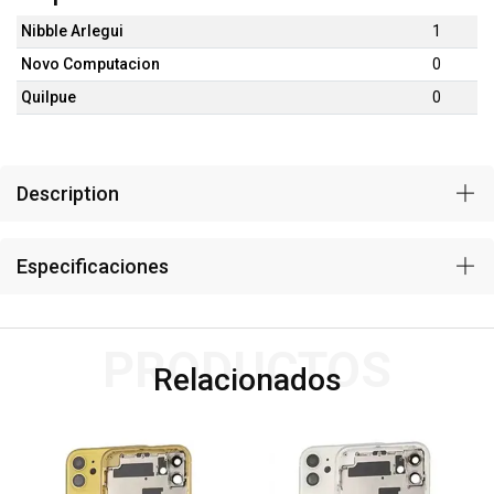
Nibble Arlegui
1
Novo Computacion
0
Quilpue
0
Description
Especificaciones
PRODUCTOS
Relacionados