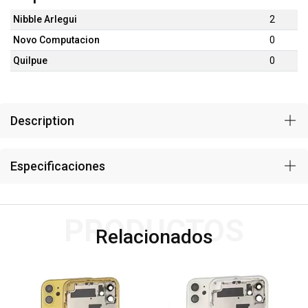
Nibble Arlegui
2
Novo Computacion
0
Quilpue
0
Description
Especificaciones
PRODUCTOS
Relacionados