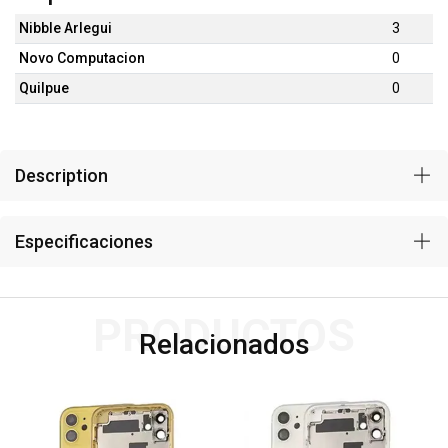
Nibble Arlegui
3
Novo Computacion
0
Quilpue
0
Description
Especificaciones
PRODUCTOS
Relacionados