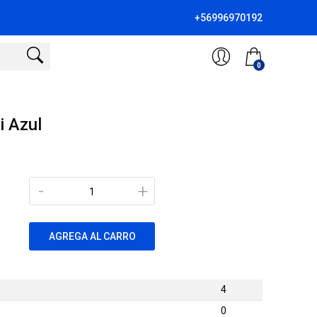
+56996970192
0
i Azul
-
+
AGREGA AL CARRO
4
0