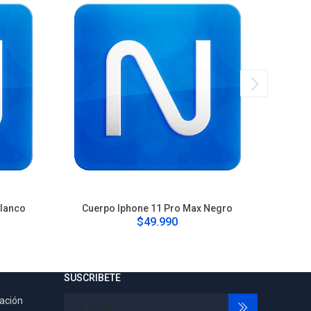
Blanco
Cuerpo Iphone 11 Pro Max Negro
Cu
$49.990
SUSCRIBETE
tación