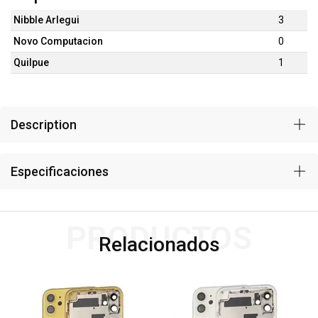
Nibble Arlegui
3
Novo Computacion
0
Quilpue
1
Description
Especificaciones
PRODUCTOS
Relacionados