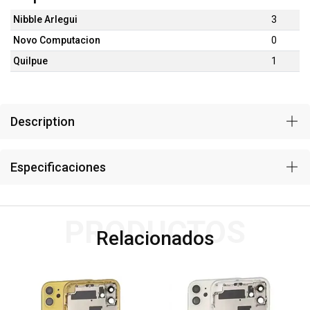
Nibble Arlegui
3
Novo Computacion
0
Quilpue
1
Description
Especificaciones
PRODUCTOS
Relacionados