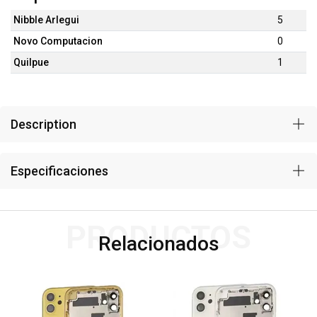
Nibble Arlegui
5
Novo Computacion
0
Quilpue
1
Description
Especificaciones
PRODUCTOS
Relacionados