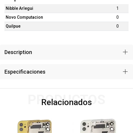
Nibble Arlegui
1
Novo Computacion
0
Quilpue
0
Description
Especificaciones
PRODUCTOS
Relacionados