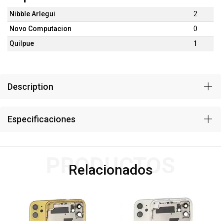
Nibble Arlegui
2
Novo Computacion
0
Quilpue
1
Description
Especificaciones
PRODUCTOS
Relacionados