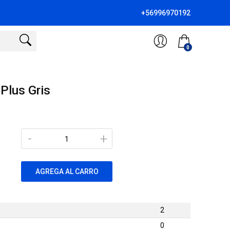
+56996970192
0
Plus Gris
-
+
AGREGA AL CARRO
2
0