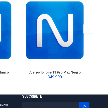
Blanco
Cuerpo Iphone 11 Pro Max Negro
Cu
$49.990
SUSCRIBETE
tación