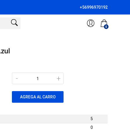
+56996970192
0
zul
-
+
AGREGA AL CARRO
5
0