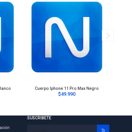
Blanco
Cuerpo Iphone 11 Pro Max Negro
Cu
$49.990
SUSCRIBETE
tación