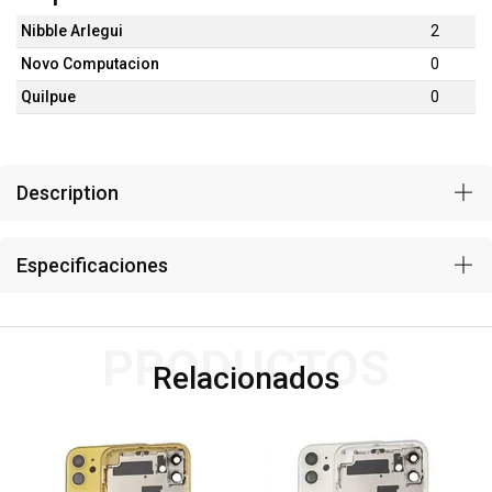
Nibble Arlegui
2
Novo Computacion
0
Quilpue
0
Description
Especificaciones
PRODUCTOS
Relacionados