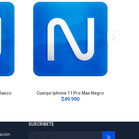
Blanco
Cuerpo Iphone 11 Pro Max Negro
Cu
$49.990
SUSCRIBETE
tación