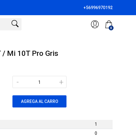
+56996970192
0
 / Mi 10T Pro Gris
-
+
AGREGA AL CARRO
1
0