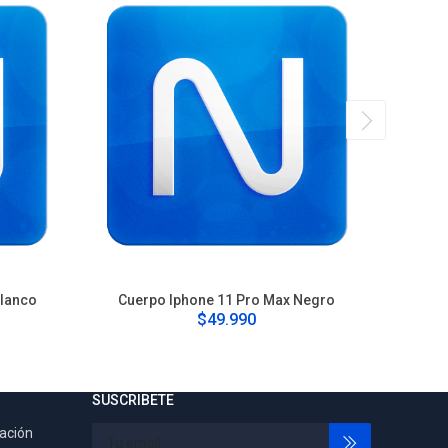
Blanco
Cuerpo Iphone 11 Pro Max Negro
Cu
$49.990
SUSCRIBETE
tación