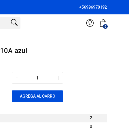
+56996970192
0
10A azul
-
+
AGREGA AL CARRO
2
0