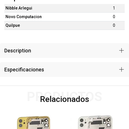
Nibble Arlegui
1
Novo Computacion
0
Quilpue
0
Description
Especificaciones
PRODUCTOS
Relacionados