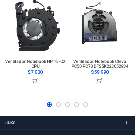
Ventilador Notebook HP 15-CX
Ventilador Notebook Clevo
CPU
PC50 PC70 DFS5K223052834
$7.000
$59.990
LINKS