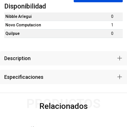
Disponibilidad
Nibble Arlegui
0
Novo Computacion
1
Quilpue
0
Description
Especificaciones
PRODUCTOS
Relacionados