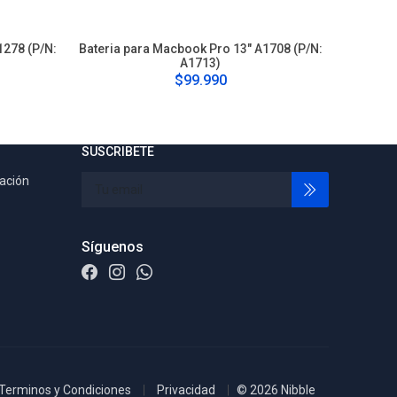
1278 (P/N:
Bateria para Macbook Pro 13" A1708 (P/N:
Bateria p
A1713)
(P/N
$99.990
SUSCRIBETE
tación
Síguenos
Terminos y Condiciones
Privacidad
© 2026 Nibble