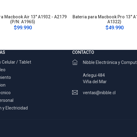
ra Macbook Air 13" A1932 - A2179
Bateria para Macbook Pro 13" A
(P/N: A1965)
A1322)
$99.990
$49.990
AS
CONTACTO
 Celular / Tablet
Nibble Electrónica y Compu
deo
Arlegui 484
miento
Viña del Mar
ion
ecnico
ventas@nibble.cl
ersonal
 y Electricidad