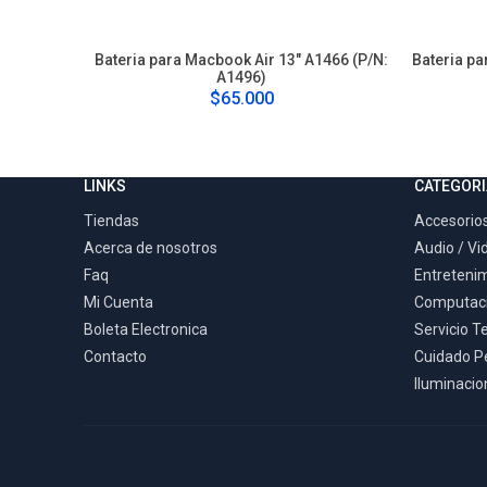
Bateria para Macbook Air 13" A1466 (P/N:
Bateria pa
A1496)
$65.000
LINKS
CATEGORI
Tiendas
Accesorios
Acerca de nosotros
Audio / Vi
Faq
Entreteni
Mi Cuenta
Computac
Boleta Electronica
Servicio T
Contacto
Cuidado P
Iluminacion