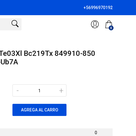
+56996970192
0
 Te03Xl Bc219Tx 849910-850
-Ub7A
-
+
AGREGA AL CARRO
0