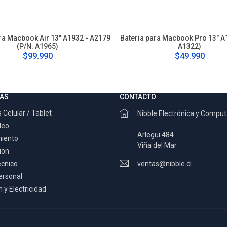
ra Macbook Air 13" A1932 - A2179
Bateria para Macbook Pro 13" A
(P/N: A1965)
A1322)
$99.990
$49.990
AS
CONTACTO
 Celular / Tablet
Nibble Electrónica y Compu
deo
Arlegui 484
miento
Viña del Mar
ion
ecnico
ventas@nibble.cl
ersonal
 y Electricidad