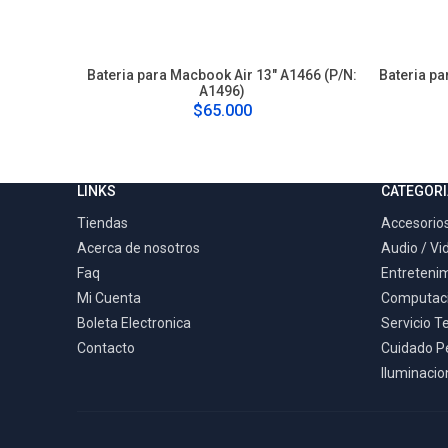
Bateria para Macbook Air 13" A1466 (P/N:
Bateria pa
A1496)
$65.000
LINKS
CATEGORI
Tiendas
Accesorios
Acerca de nosotros
Audio / Vi
Faq
Entreteni
Mi Cuenta
Computac
Boleta Electronica
Servicio T
Contacto
Cuidado P
Iluminacion