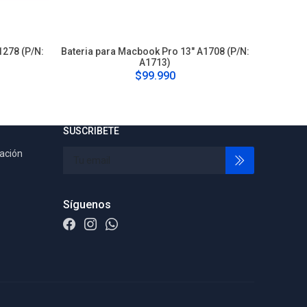
1278 (P/N:
Bateria para Macbook Pro 13" A1708 (P/N:
Bateria p
A1713)
(P/N
$99.990
SUSCRIBETE
tación
Síguenos