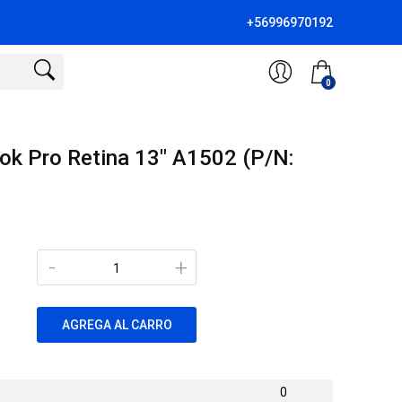
+56996970192
0
ok Pro Retina 13" A1502 (P/N:
-
+
AGREGA AL CARRO
0