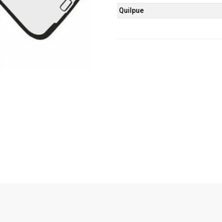
Quilpue