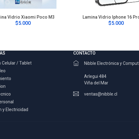
ina Vidrio Xiaomi Poco M3
Lamina Vidrio Iphone 16 Pr
$5.000
$5.000
AS
CONTACTO
 Celular / Tablet
Nibble Electrónica y Compu
deo
Arlegui 484
miento
Viña del Mar
ion
ecnico
ventas@nibble.cl
ersonal
 y Electricidad