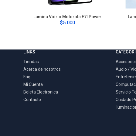
Lamina Vidrio Motorola E7I Power
Lam
$5.000
LINKS
CATEGORI
Tiendas
Accesorios
Acerca de nosotros
Audio / Vi
Faq
Entreteni
Mi Cuenta
Computac
Boleta Electronica
Servicio T
Contacto
Cuidado P
Iluminacion