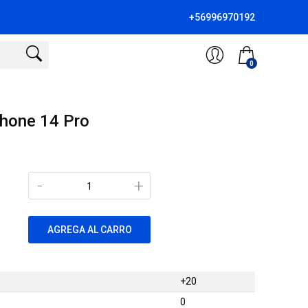
+56996970192
0
phone 14 Pro
-
+
AGREGA AL CARRO
+20
0