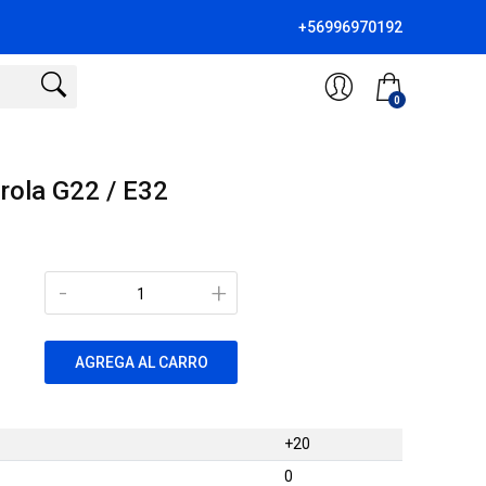
+56996970192
0
rola G22 / E32
-
+
AGREGA AL CARRO
+20
0