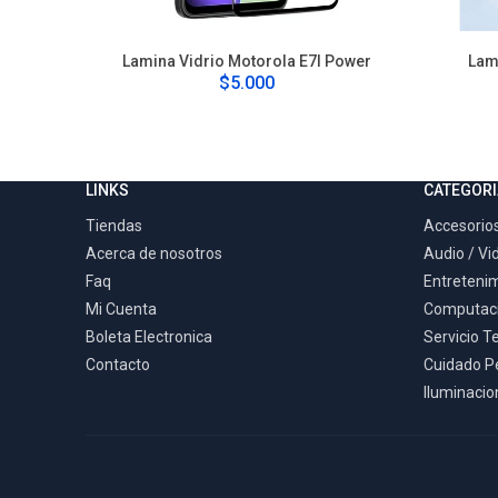
Lamina Vidrio Motorola E7I Power
Lam
$5.000
LINKS
CATEGORI
Tiendas
Accesorios
Acerca de nosotros
Audio / Vi
Faq
Entreteni
Mi Cuenta
Computac
Boleta Electronica
Servicio T
Contacto
Cuidado P
Iluminacion