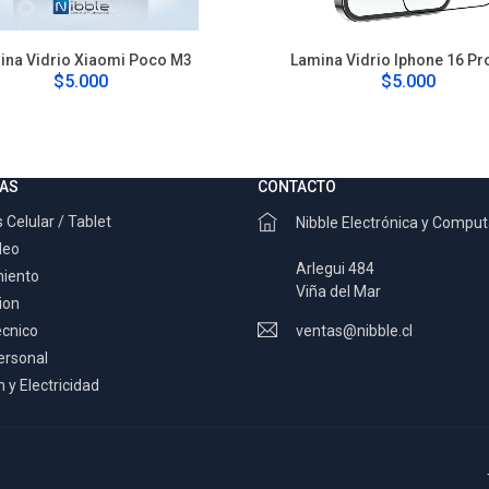
ina Vidrio Xiaomi Poco M3
Lamina Vidrio Iphone 16 Pr
$5.000
$5.000
AS
CONTACTO
 Celular / Tablet
Nibble Electrónica y Compu
deo
Arlegui 484
miento
Viña del Mar
ion
ecnico
ventas@nibble.cl
ersonal
 y Electricidad