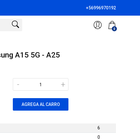
+56996970192
0
sung A15 5G - A25
-
+
AGREGA AL CARRO
6
0