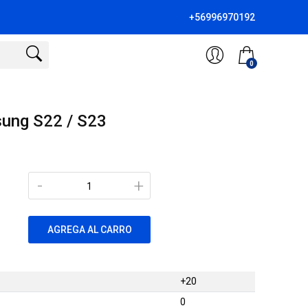
+56996970192
0
sung S22 / S23
-
+
AGREGA AL CARRO
+20
0