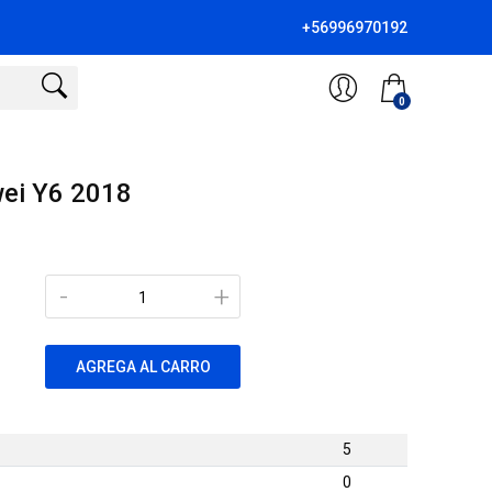
+56996970192
0
wei Y6 2018
-
+
AGREGA AL CARRO
5
0