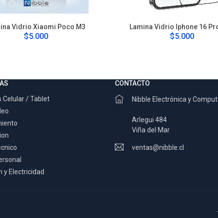
ina Vidrio Xiaomi Poco M3
Lamina Vidrio Iphone 16 Pr
$5.000
$5.000
AS
CONTACTO
 Celular / Tablet
Nibble Electrónica y Compu
deo
Arlegui 484
miento
Viña del Mar
ion
ecnico
ventas@nibble.cl
ersonal
 y Electricidad