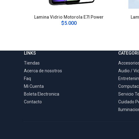
Lamina Vidrio Motorola E7I Power
Lam
$5.000
LINKS
CATEGORI
Tiendas
Accesorios
Acerca de nosotros
Audio / Vi
Faq
Entreteni
Mi Cuenta
Computac
Boleta Electronica
Servicio T
Contacto
Cuidado P
Iluminacion