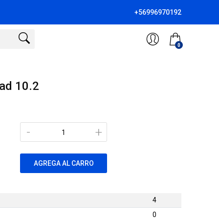
+56996970192
0
pad 10.2
-
+
AGREGA AL CARRO
4
0