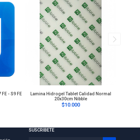
 FE - S9 FE
Lamina Hidrogel Tablet Calidad Normal
L
20x30cm Nibble
$10.000
SUSCRIBETE