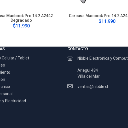
asa Macbook Pro 14.2 A2442
Carcasa Macbook Pro 14.2 A24
Degradado
$11.990
$11.990
AS
CONTACTO
 Celular / Tablet
Nibble Electrónica y Compu
deo
Arlegui 484
miento
Viña del Mar
ion
ecnico
ventas@nibble.cl
ersonal
 y Electricidad