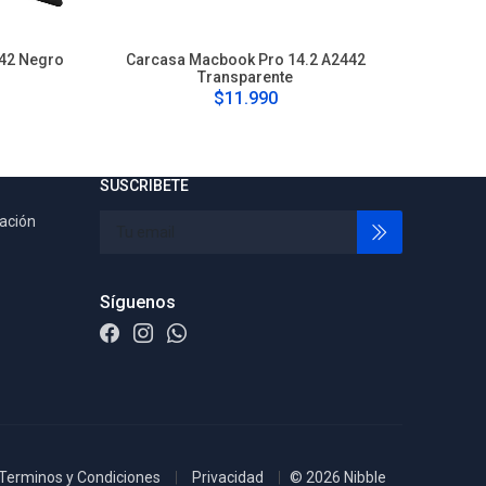
42 Negro
Carcasa Macbook Pro 14.2 A2442
Carc
Transparente
$11.990
SUSCRIBETE
tación
Síguenos
Terminos y Condiciones
Privacidad
© 2026 Nibble