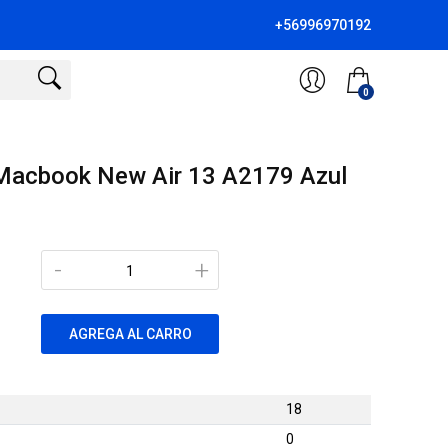
+56996970192
0
 Macbook New Air 13 A2179 Azul
-
+
AGREGA AL CARRO
18
0