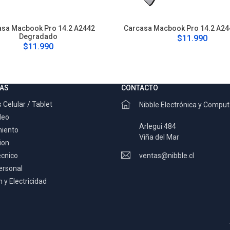
asa Macbook Pro 14.2 A2442
Carcasa Macbook Pro 14.2 A24
Degradado
$11.990
$11.990
AS
CONTACTO
 Celular / Tablet
Nibble Electrónica y Compu
deo
Arlegui 484
miento
Viña del Mar
ion
ecnico
ventas@nibble.cl
ersonal
 y Electricidad